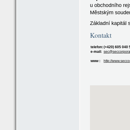
u obchodního rej
Městským soudem
Základní kapitál 
Kontakt
telefon:
(+420) 605 040 
e-mail:
sec@seccorpora
www :
http://www.secco