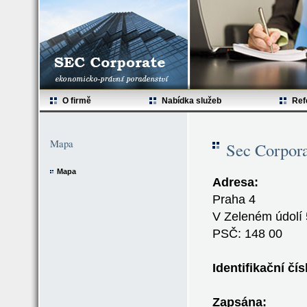
O firmě
Nabídka služeb
Ref
Mapa
Sec Corpora
Mapa
Adresa:
Praha 4
V Zeleném údolí 
PSČ: 148 00
Identifikační čís
Zapsána: